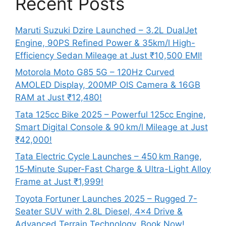
Recent Posts
Maruti Suzuki Dzire Launched – 3.2L DualJet
Engine, 90PS Refined Power & 35km/l High-
Efficiency Sedan Mileage at Just ₹10,500 EMI!
Motorola Moto G85 5G – 120Hz Curved
AMOLED Display, 200MP OIS Camera & 16GB
RAM at Just ₹12,480!
Tata 125cc Bike 2025 – Powerful 125cc Engine,
Smart Digital Console & 90 km/l Mileage at Just
₹42,000!
Tata Electric Cycle Launches – 450 km Range,
15‑Minute Super-Fast Charge & Ultra-Light Alloy
Frame at Just ₹1,999!
Toyota Fortuner Launches 2025 – Rugged 7-
Seater SUV with 2.8L Diesel, 4×4 Drive &
Advanced Terrain Technology, Book Now!