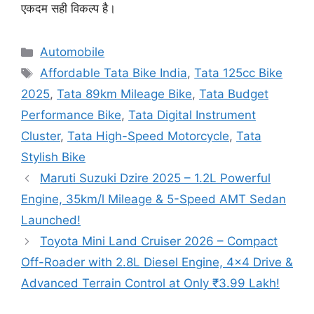
एकदम सही विकल्प है।
Categories
Automobile
Tags
Affordable Tata Bike India
,
Tata 125cc Bike
2025
,
Tata 89km Mileage Bike
,
Tata Budget
Performance Bike
,
Tata Digital Instrument
Cluster
,
Tata High-Speed Motorcycle
,
Tata
Stylish Bike
Maruti Suzuki Dzire 2025 – 1.2L Powerful
Engine, 35km/l Mileage & 5-Speed AMT Sedan
Launched!
Toyota Mini Land Cruiser 2026 – Compact
Off-Roader with 2.8L Diesel Engine, 4×4 Drive &
Advanced Terrain Control at Only ₹3.99 Lakh!