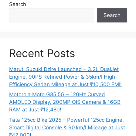
Search
Search
Recent Posts
Maruti Suzuki Dzire Launched – 3.2L DualJet
Engine, 90PS Refined Power & 35km/l High-
Efficiency Sedan Mileage at Just ₹10,500 EMI!
Motorola Moto G85 5G – 120Hz Curved
AMOLED Display, 200MP OIS Camera & 16GB
RAM at Just ₹12,480!
Tata 125cc Bike 2025 – Powerful 125cc Engine,
Smart Digital Console & 90 km/l Mileage at Just
₹42,000!