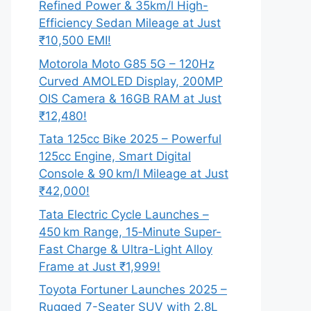
Refined Power & 35km/l High-
Efficiency Sedan Mileage at Just
₹10,500 EMI!
Motorola Moto G85 5G – 120Hz
Curved AMOLED Display, 200MP
OIS Camera & 16GB RAM at Just
₹12,480!
Tata 125cc Bike 2025 – Powerful
125cc Engine, Smart Digital
Console & 90 km/l Mileage at Just
₹42,000!
Tata Electric Cycle Launches –
450 km Range, 15‑Minute Super-
Fast Charge & Ultra-Light Alloy
Frame at Just ₹1,999!
Toyota Fortuner Launches 2025 –
Rugged 7-Seater SUV with 2.8L