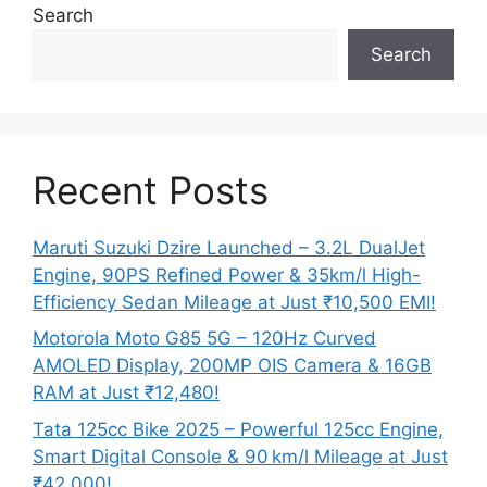
Search
Search
Recent Posts
Maruti Suzuki Dzire Launched – 3.2L DualJet
Engine, 90PS Refined Power & 35km/l High-
Efficiency Sedan Mileage at Just ₹10,500 EMI!
Motorola Moto G85 5G – 120Hz Curved
AMOLED Display, 200MP OIS Camera & 16GB
RAM at Just ₹12,480!
Tata 125cc Bike 2025 – Powerful 125cc Engine,
Smart Digital Console & 90 km/l Mileage at Just
₹42,000!