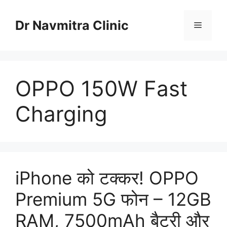
Skip
to
Dr Navmitra Clinic
Menu
content
OPPO 150W Fast
Charging
iPhone को टक्कर! OPPO
Premium 5G फोन – 12GB
RAM, 7500mAh बैटरी और