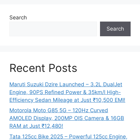
Search
Search
Recent Posts
Maruti Suzuki Dzire Launched – 3.2L DualJet
Engine, 90PS Refined Power & 35km/l High-
Efficiency Sedan Mileage at Just ₹10,500 EMI!
Motorola Moto G85 5G – 120Hz Curved
AMOLED Display, 200MP OIS Camera & 16GB
RAM at Just ₹12,480!
Tata 125cc Bike 2025 – Powerful 125cc Engine,