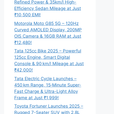
Refined Power & 35km/l High-
Efficiency Sedan Mileage at Just
₹10,500 EMI!
Motorola Moto G85 5G – 120Hz
Curved AMOLED Display, 200MP
OIS Camera & 16GB RAM at Just
₹12,480!
Tata 125cc Bike 2025 – Powerful
125cc Engine, Smart Digital
Console & 90 km/l Mileage at Just
₹42,000!
Tata Electric Cycle Launches –
450 km Range, 15‑Minute Super-
Fast Charge & Ultra-Light Alloy
Frame at Just ₹1,999!
Toyota Fortuner Launches 2025 –
Rugged 7-Seater SUV with 2.8L