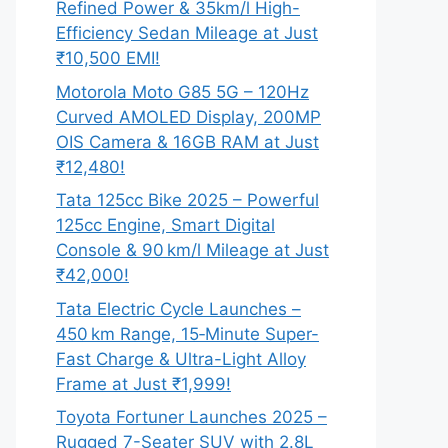
Refined Power & 35km/l High-
Efficiency Sedan Mileage at Just
₹10,500 EMI!
Motorola Moto G85 5G – 120Hz
Curved AMOLED Display, 200MP
OIS Camera & 16GB RAM at Just
₹12,480!
Tata 125cc Bike 2025 – Powerful
125cc Engine, Smart Digital
Console & 90 km/l Mileage at Just
₹42,000!
Tata Electric Cycle Launches –
450 km Range, 15‑Minute Super-
Fast Charge & Ultra-Light Alloy
Frame at Just ₹1,999!
Toyota Fortuner Launches 2025 –
Rugged 7-Seater SUV with 2.8L