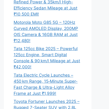
Refined Power & 35km/l High-
Efficiency Sedan Mileage at Just
₹10,500 EMI!
Motorola Moto G85 5G – 120Hz
Curved AMOLED Display, 200MP
OIS Camera & 16GB RAM at Just
₹12,480!
Tata 125cc Bike 2025 – Powerful
125cc Engine, Smart Digital
Console & 90 km/l Mileage at Just
₹42,000!
Tata Electric Cycle Launches –
450 km Range, 15‑Minute Super-
Fast Charge & Ultra-Light Alloy
Frame at Just ₹1,999!
Toyota Fortuner Launches 2025 –
Rugged 7-Seater SUV with 2.8L