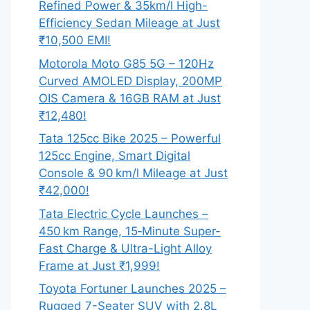
Refined Power & 35km/l High-
Efficiency Sedan Mileage at Just
₹10,500 EMI!
Motorola Moto G85 5G – 120Hz
Curved AMOLED Display, 200MP
OIS Camera & 16GB RAM at Just
₹12,480!
Tata 125cc Bike 2025 – Powerful
125cc Engine, Smart Digital
Console & 90 km/l Mileage at Just
₹42,000!
Tata Electric Cycle Launches –
450 km Range, 15‑Minute Super-
Fast Charge & Ultra-Light Alloy
Frame at Just ₹1,999!
Toyota Fortuner Launches 2025 –
Rugged 7-Seater SUV with 2.8L