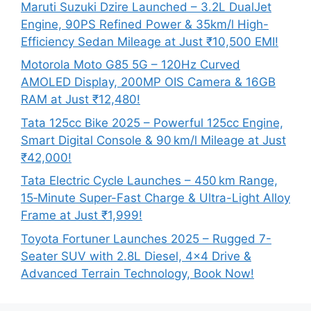
Maruti Suzuki Dzire Launched – 3.2L DualJet
Engine, 90PS Refined Power & 35km/l High-
Efficiency Sedan Mileage at Just ₹10,500 EMI!
Motorola Moto G85 5G – 120Hz Curved
AMOLED Display, 200MP OIS Camera & 16GB
RAM at Just ₹12,480!
Tata 125cc Bike 2025 – Powerful 125cc Engine,
Smart Digital Console & 90 km/l Mileage at Just
₹42,000!
Tata Electric Cycle Launches – 450 km Range,
15‑Minute Super-Fast Charge & Ultra-Light Alloy
Frame at Just ₹1,999!
Toyota Fortuner Launches 2025 – Rugged 7-
Seater SUV with 2.8L Diesel, 4×4 Drive &
Advanced Terrain Technology, Book Now!