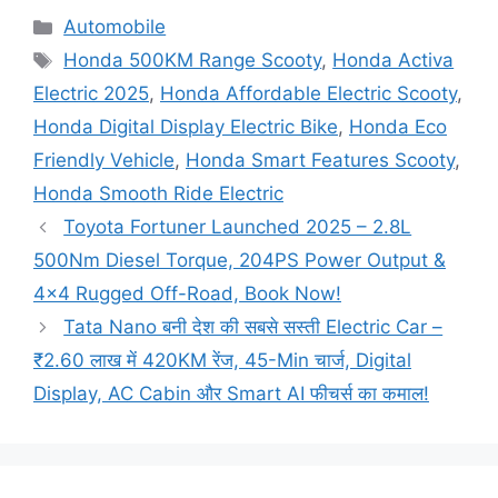
Categories
Automobile
Tags
Honda 500KM Range Scooty
,
Honda Activa
Electric 2025
,
Honda Affordable Electric Scooty
,
Honda Digital Display Electric Bike
,
Honda Eco
Friendly Vehicle
,
Honda Smart Features Scooty
,
Honda Smooth Ride Electric
Toyota Fortuner Launched 2025 – 2.8L
500Nm Diesel Torque, 204PS Power Output &
4×4 Rugged Off-Road, Book Now!
Tata Nano बनी देश की सबसे सस्ती Electric Car –
₹2.60 लाख में 420KM रेंज, 45-Min चार्ज, Digital
Display, AC Cabin और Smart AI फीचर्स का कमाल!